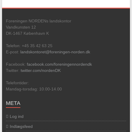
Foreningen NORDENs landskontor
Vandkunsten 12
DK-1467 København K
Telefon: +45 35 42 63 25
E-post:
landskontoret@foreningen-norden.dk
Facebook:
facebook.com/foreningennordendk
Twitter:
twitter.com/nordenDK
Telefontider:
Mandag-torsdag: 10.00-14.00
META
Log ind
Indlægsfeed